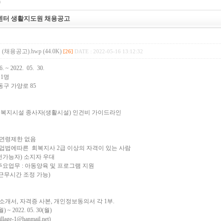
9
터 생활지도원 채용공고
용공고).hwp (44.0K)
[26]
DATE : 2022-05-16 13:12:32
 ~ 2022. 05. 30.
1명
동구 가양로 85
회복지시설 종사자(생활시설) 인건비 가이드라인
및 연령제한 없음
업법에따른 회복지사 2급 이상의 자격이 있는 사람
자) 소지자 우대
주요업무 : 아동양육 및 프로그램 지원
(근무시간 조정 가능)
소개서, 자격증 사본, 개인정보동의서 각 1부.
) ~ 2022. 05. 30(월)
illage-1@hanmail.net
)