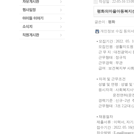
작성일 : 22-05-16 13:0
평화의마을아동복지센
글쓴이 :
평화
개인정보 수집 동의서 (채
▪ 모집기간 : 2022. 05. 16.
모집인원 : 생활지도원 
근 무 지 : 대전광역시 
근무형태 : 정규직
근무경력 : 무관
급여 : 보건복지부 사
▪ 자격 및 근무조건
성별 및 연령 : 성별 
응시자격 : 사회복지사
운전면허(운전가능
경력기준 : 신규~2년 
근무형태 : 3조 2교대 
▪ 채용절차
제출서류 : 이력서, 자기
접수기간 : 2022. 05. 16(월
접수방법 : E-mail(
peaecv